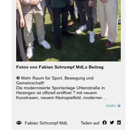
Fotos von Fabian Schrumpf MdLs Beitrag
⚽️ Mehr Raum für Sport, Bewegung und
Gemeinschaft!
Die modernisierte Sportanlage Uhlenstraße in
Heisingen ist offiziell eröffnet ? mit neuem
Kunstrasen, neuem Kleinspielfeld, moderner
Laufbahn und neuer Flutlichtanlage. Eine starke
mehr
Investition in unsere Vereine Heisinger SV 52/96 e.V.
SG Heisingen DJK Heisingen 1920 e.V. und den Sport
in Essen. 💪
Fabian Schrumpf MdL
Teilen auf