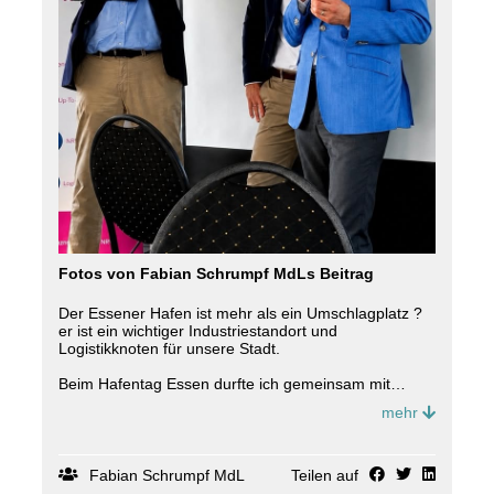
Fotos von Fabian Schrumpf MdLs Beitrag
Der Essener Hafen ist mehr als ein Umschlagplatz ?
er ist ein wichtiger Industriestandort und
Logistikknoten für unsere Stadt.
Beim Hafentag Essen durfte ich gemeinsam mit
Kolleginnen und Kollegen der CDU-Fraktion vor Ort
mehr
sein und auf dem über die Perspektiven unseres
Hafens diskutieren.
Für uns ist klar: Der Hafen muss als Standort für
Fabian Schrumpf MdL
Teilen auf
Industrie, Logistik und Wertschöpfung erhalten und