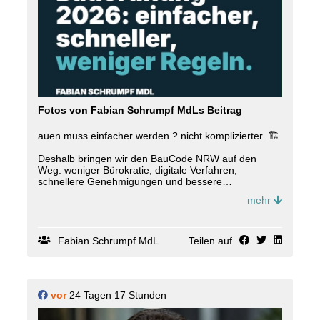
Fotos von Fabian Schrumpf MdLs Beitrag
auen muss einfacher werden ? nicht komplizierter. 🏗️
Deshalb bringen wir den BauCode NRW auf den
Weg: weniger Bürokratie, digitale Verfahren,
schnellere Genehmigungen und bessere
Voraussetzungen für neuen Wohnraum. Gleichzeitig
mehr
beschleunigen wir wichtige Infrastrukturprojekte für
den Katastrophenschutz und die Landesverteidigung.
Einfacher. Schneller. Zukunftsfähiger. 💪
Fabian Schrumpf MdL
Teilen auf
vor
24 Tagen 17 Stunden