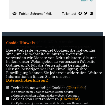
mehr
Entscheidungen und verlässliche Perspektiven für
unsere Kinder. Daran arbeiten wir. 📚🏗️
Fabian Schrumpf MdL
Teilen auf
Fabian Schrumpf MdL (CDU) ist seit der
Cookie Hinweis
Landtagswahl vom 14. Mai 2017 der direktgewählte
Diese Webseite verwendet Cookies, die notwendig
Landtagsabgeordnete im Essener Süden
sind, um die Webseite zu nutzen. Weiterhin
(Wahlkreis 68).
verwenden wir Dienste von Drittanbietern, die uns
helfen, unser Webangebot zu verbessern (Website-
Optmierung). Für die Verwendung bestimmter
Dienste, benötigen wir Ihre Einwilligung. Ihre
Einwilligung können Sie jederzeit widerrufen. Weitere
Informationen finden Sie in unserer
Datenschutzerklärung
.
IMPRESSUM
DATENSCHUTZ
KONTAKT
Technisch notwendige Cookies (
Übersicht
)
Die notwendigen Cookies werden allein für den
CDU Kreisverband Essen
ordnungsgemäßen Gebrauch der Webseite benötigt.
Cookies von Drittanbietern (
Übersicht
)
Zur Optimierung unserer Webseite binden wir Dienste und