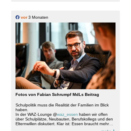
weiterentwickelt werden. Mit seiner Anbindung an
Wasser, Schiene und Straße leistet er einen wichtigen
Beitrag für Unternehmen, Arbeitsplätze und die
vor
3 Monaten
Wirtschaft im Ruhrgebiet. Dafür braucht es
Investitionen in Infrastruktur, weniger Bürokratie und
eine klare politische Priorität für den Hafen Essen.
Essen ist Industriestadt ? und der Hafen gehört zu
ihrer Zukunft.
#essen #
hafenessen
#
cdu
#
cduessen
Fotos von Fabian Schrumpf MdLs Beitrag
Schulpolitik muss die Realität der Familien im Blick
haben.
In der WAZ-Lounge @
waz_essen
haben wir offen
über Schulplätze, Neubauten, Berufskollegs und den
Elternwillen diskutiert. Klar ist: Essen braucht mehr
Schulplätze, moderne Berufskollegs, schnellere