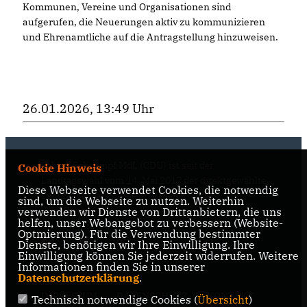
Kommunen, Vereine und Organisationen sind
aufgerufen, die Neuerungen aktiv zu kommunizieren
und Ehrenamtliche auf die Antragstellung hinzuweisen.
26.01.2026, 13:49 Uhr
Fabian Schrumpf MdL (CDU) ist seit der
Cookie Hinweis
Landtagswahl vom 14. Mai 2017 der direktgewählte
Diese Webseite verwendet Cookies, die notwendig
Landtagsabgeordnete im Essener Süden
sind, um die Webseite zu nutzen. Weiterhin
(Wahlkreis 68).
verwenden wir Dienste von Drittanbietern, die uns
helfen, unser Webangebot zu verbessern (Website-
Optmierung). Für die Verwendung bestimmter
Dienste, benötigen wir Ihre Einwilligung. Ihre
Einwilligung können Sie jederzeit widerrufen. Weitere
Informationen finden Sie in unserer
Datenschutzerklärung
.
IMPRESSUM
DATENSCHUTZ
KONTAKT
Technisch notwendige Cookies (
Übersicht
)