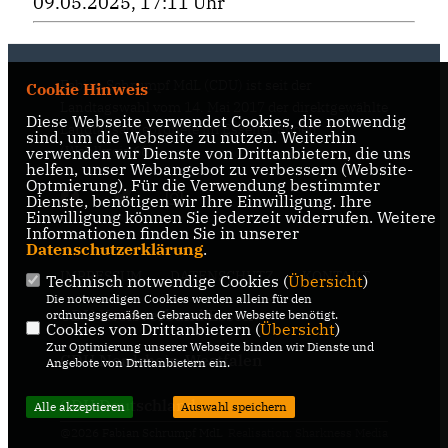
09.05.2025, 17:11 Uhr
Fabian Schrumpf MdL (CDU) ist seit der
Cookie Hinweis
Landtagswahl vom 14. Mai 2017 der direktgewählte
Diese Webseite verwendet Cookies, die notwendig
Landtagsabgeordnete im Essener Süden
sind, um die Webseite zu nutzen. Weiterhin
(Wahlkreis 68).
verwenden wir Dienste von Drittanbietern, die uns
helfen, unser Webangebot zu verbessern (Website-
Optmierung). Für die Verwendung bestimmter
Dienste, benötigen wir Ihre Einwilligung. Ihre
Einwilligung können Sie jederzeit widerrufen. Weitere
Informationen finden Sie in unserer
Datenschutzerklärung
.
IMPRESSUM
DATENSCHUTZ
KONTAKT
Technisch notwendige Cookies (
Übersicht
)
Die notwendigen Cookies werden allein für den
CDU Kreisverband Essen
ordnungsgemäßen Gebrauch der Webseite benötigt.
Cookies von Drittanbietern (
Übersicht
)
Zur Optimierung unserer Webseite binden wir Dienste und
CDU Nordrhein-Westfalen
Angebote von Drittanbietern ein.
CDU Deutschland
Alle akzeptieren
Auswahl speichern
@2026 Fabian Schrumpf MdL
Realisation: Sharkness Media