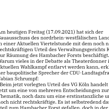
Am heutigen Freitag (17.09.2021) hat sich der
Bauausschuss des nordrhein-westfälischen Lan
in einer Aktuellen Viertelstunde mit dem noch n
rechtskräftigen Urteil des Verwaltungsgerichts 
zur Räumung des Hambacher Forsts beschäftigt
Warum vieles in der Debatte als Theaterdonner
aktuellen Wahlkampf entlarvt werden kann, erk
der baupolitische Sprecher der CDU-Landtagsfra
Fabian Schrumpf:
eim jetzt vorlegten Urteil des VG Köln handelt
jetzt um eine von mehreren Entscheidungen zu
Thematik, noch dazu um eine erstinstanzliche 
och nicht rechtskräftige. Es ist selbstredend d
 Urteil zum Hambacher Forst gefallen, doch in de