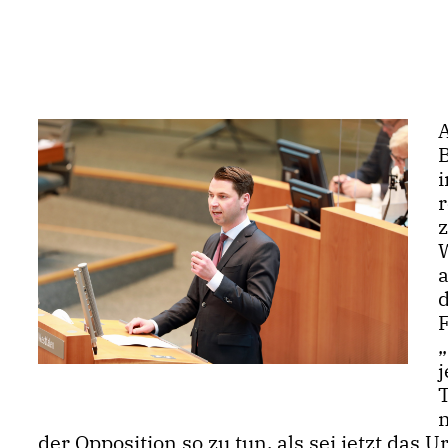
B
n
der Opposition so zu tun, als sei jetzt das