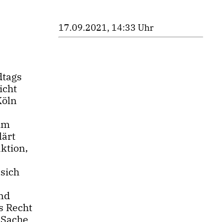
17.09.2021, 14:33 Uhr
dtags
icht
Köln
.
 im
lärt
ktion,
 sich
r
und
as Recht
r Sache