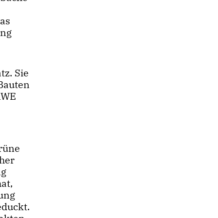
Das
ung
tz. Sie
 Bauten
 RWE
rüne
cher
ng
at,
ung
educkt.