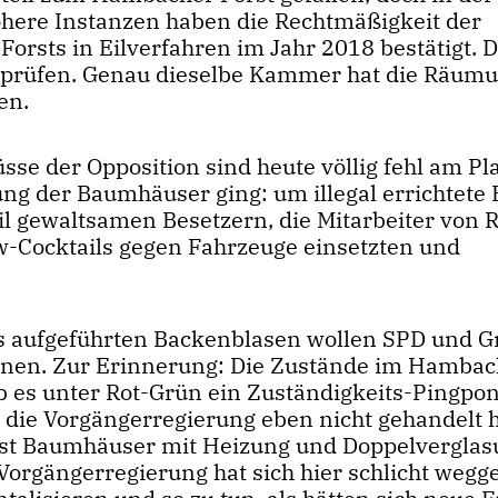
 höhere Instanzen haben die Rechtmäßigkeit der
ts in Eilverfahren im Jahr 2018 bestätigt. 
ert prüfen. Genau dieselbe Kammer hat die Räum
en.
sse der Opposition sind heute völlig fehl am Pla
ng der Baumhäuser ging: um illegal errichtete
l gewaltsamen Besetzern, die Mitarbeiter von
w-Cocktails gegen Fahrzeuge einsetzten und
s aufgeführten Backenblasen wollen SPD und G
tönen. Zur Erinnerung: Die Zustände im Hamba
b es unter Rot-Grün ein Zuständigkeits-Pingpo
die Vorgängerregierung eben nicht gehandelt h
st Baumhäuser mit Heizung und Doppelverglas
 Vorgängerregierung hat sich hier schlicht wegg